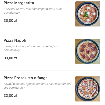
Pizza Margherita
Bazylia / Oliwa / Mozzarella fior di latte / Sos
pomidorowy
30,00 zł
Pizza Napoli
oliwa / salami napoli / ser mozzarella / sos
pomidorowy
33,00 zł
Pizza Prosciutto e funghi
oliwa / pieczarki / prosciutto cotto / ser mozzarella /
sos pomidorowy
33,00 zł