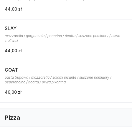
44,00 zł
SLAY
mozzarella / gorgonzola / pecorino / ricotta / suszone pomidory / oliwa
z oliwek
44,00 zł
GOAT
pasta truflowa / mozzarella / salami picante / suszone pomidory /
peperoncino / ricotta / oliwa pikantna
46,00 zł
Pizza