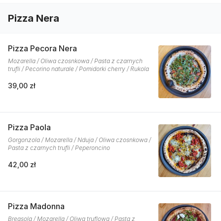
Pizza Nera
Pizza Pecora Nera
Mozarella / Oliwa czosnkowa / Pasta z czarnych
trufli / Pecorino naturale / Pomidorki cherry / Rukola
39,00 zł
Pizza Paola
Gorgonzola / Mozarella / Nduja / Oliwa czosnkowa /
Pasta z czarnych trufli / Peperoncino
42,00 zł
Pizza Madonna
Breasola / Mozarella / Oliwa truflowa / Pasta z