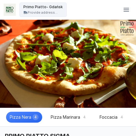
Primo Piatto - Primo Piatto- Gdańsk
Primo Piatto- Gdańsk
Provide address...
Pizza Nera
Pizza Marinara
Foccacia
4
4
4