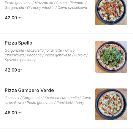
Pesto genovese / Mozzarella / Salame Piccante /
Gorgonzola / Orzechy włoskie / Oliwa czosnkowa
42,00 zł
Pizza Spello
Gorgonzola / Mozarella fior di latte / Oliwa
czosnkowa / Pecorino / Pesto genovese / Rukola /
Suszone pomidory
42,00 zł
Pizza Gambero Verde
Czosnek / Gorgonzola / Krewetki / Mozarella / Oliwa
czosnkowa / Pesto genovese / Pomidorki cherry
46,00 zł