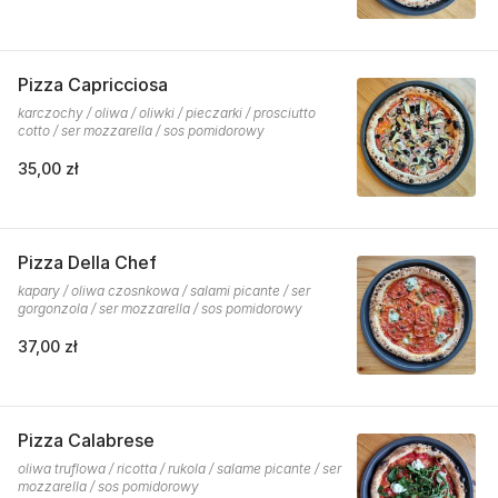
Pizza Capricciosa
karczochy / oliwa / oliwki / pieczarki / prosciutto
cotto / ser mozzarella / sos pomidorowy
35,00 zł
Pizza Della Chef
kapary / oliwa czosnkowa / salami picante / ser
gorgonzola / ser mozzarella / sos pomidorowy
37,00 zł
Pizza Calabrese
oliwa truflowa / ricotta / rukola / salame picante / ser
mozzarella / sos pomidorowy