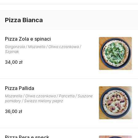
Pizza Bianca
Pizza Zola e spinaci
Gorgonzola / Mozarella / Oliwa czosnkowa /
Szpinak
34,00 zł
Pizza Pallida
Mozarella / Oliwa czosnkowa / Pancetta / Suszone
pomidory / Świeżo mielony pieprz
36,00 zł
Pizza Pera e speck