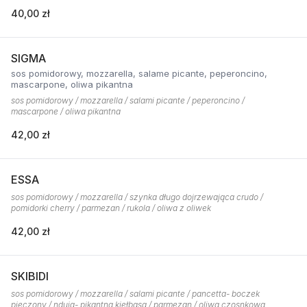
40,00 zł
SIGMA
sos pomidorowy, mozzarella, salame picante, peperoncino,
mascarpone, oliwa pikantna
sos pomidorowy / mozzarella / salami picante / peperoncino /
mascarpone / oliwa pikantna
42,00 zł
ESSA
sos pomidorowy / mozzarella / szynka długo dojrzewająca crudo /
pomidorki cherry / parmezan / rukola / oliwa z oliwek
42,00 zł
SKIBIDI
sos pomidorowy / mozzarella / salami picante / pancetta- boczek
pieczony / nduja- pikantna kiełbasa / parmezan / oliwa czosnkowa