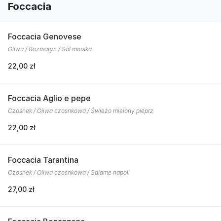
Foccacia
Foccacia Genovese
Oliwa / Rozmaryn / Sól morska
22,00 zł
Foccacia Aglio e pepe
Czosnek / Oliwa czosnkowa / Świeżo mielony pieprz
22,00 zł
Foccacia Tarantina
Czosnek / Oliwa czosnkowa / Salame napoli
27,00 zł