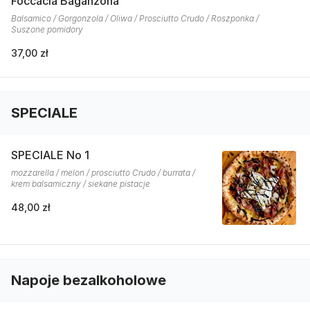
Foccacia Baganzona
Balsamico / Gorgonzola / Oliwa / Prosciutto Crudo / Roszponka /
Suszone pomidory
37,00 zł
SPECIALE
SPECIALE No 1
mozzarella / melon / prosciutto Crudo / burrata /
krem balsamiczny / siekane pistacje
48,00 zł
Napoje bezalkoholowe